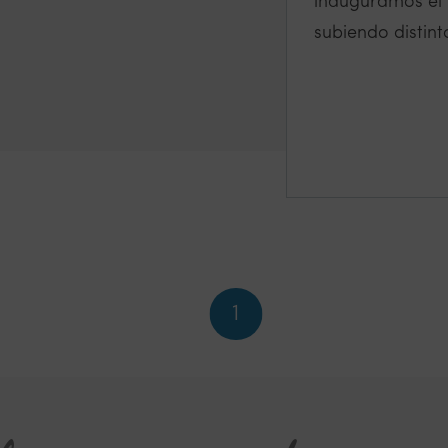
inauguramos el 
subiendo distint
1