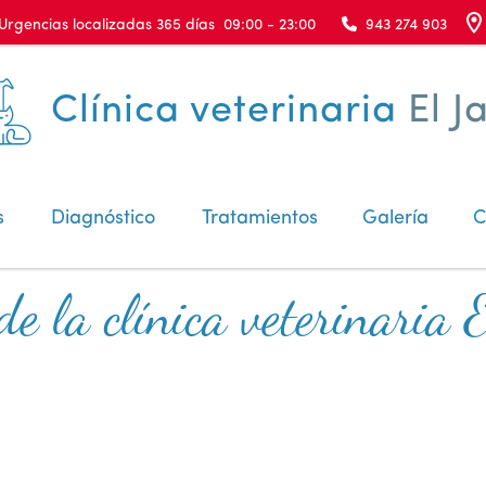
Urgencias localizadas 365 días 09:00 - 23:00
943 274 903
Clínica veterinaria
El J
s
Diagnóstico
Tratamientos
Galería
C
e la clínica veterinaria 