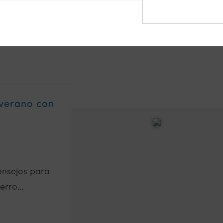
 verano con
consejos para
perro…