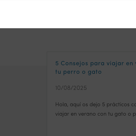
5 Consejos para viajar en
tu perro o gato
10/08/2025
Hola, aquí os dejo 5 prácticos 
viajar en verano con tu gato o 